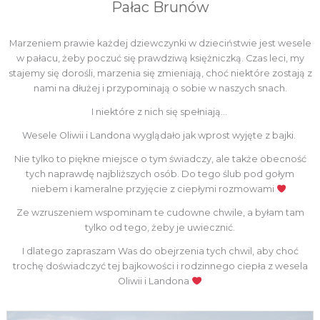
Pałac Brunów
Marzeniem prawie każdej dziewczynki w dzieciństwie jest wesele
w pałacu, żeby poczuć się prawdziwą księżniczką. Czas leci, my
stajemy się dorośli, marzenia się zmieniają, choć niektóre zostają z
nami na dłużej i przypominają o sobie w naszych snach.
I niektóre z nich się spełniają…
Wesele Oliwii i Landona wyglądało jak wprost wyjęte z bajki.
Nie tylko to piękne miejsce o tym świadczy, ale także obecność
tych naprawdę najbliższych osób. Do tego ślub pod gołym
niebem i kameralne przyjęcie z ciepłymi rozmowami
Ze wzruszeniem wspominam te cudowne chwile, a byłam tam
tylko od tego, żeby je uwiecznić.
I dlatego zapraszam Was do obejrzenia tych chwil, aby choć
trochę doświadczyć tej bajkowości i rodzinnego ciepła z wesela
Oliwii i Landona