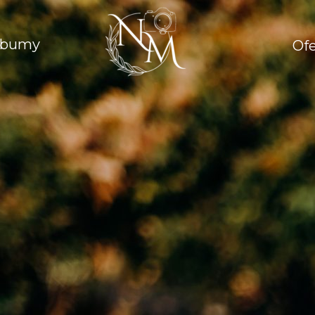
lbumy
Ofe