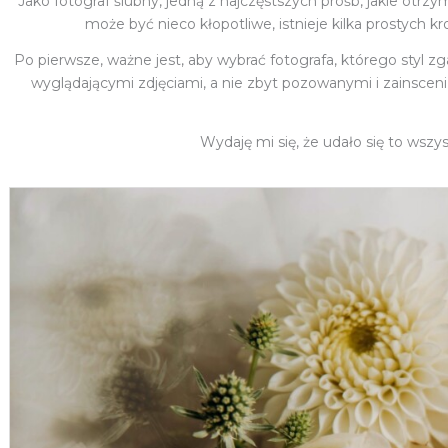
Jako fotograf ślubny, jedną z najczęstszych próśb, jakie otrz
może być nieco kłopotliwe, istnieje kilka prostych 
Po pierwsze, ważne jest, aby wybrać fotografa, którego styl zg
wyglądającymi zdjęciami, a nie zbyt pozowanymi i zainscen
Wydaję mi się, że udało się to wsz