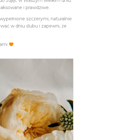
ie do zdjęć w Waszym wielkim dniu
elaksowane i prawdziwe.
o wypełnione szczerymi, naturalnie
wać w dniu ślubu i zapewni, że
sami