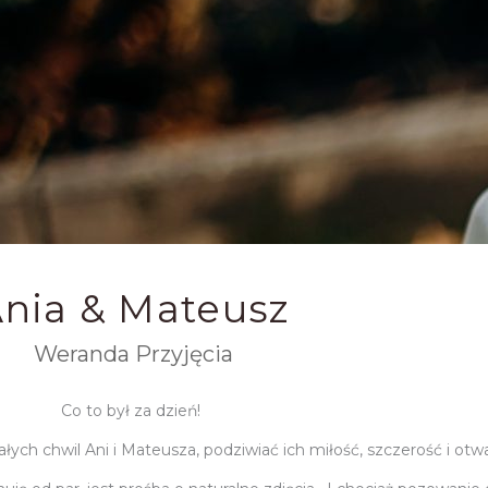
nia & Mateusz
Weranda Przyjęcia
Co to był za dzień!
ych chwil Ani i Mateusza, podziwiać ich miłość, szczerość i otw