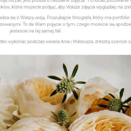
ymuję od par, jest prośba o naturalne zdjęcia. I chociaż pozowan
kroków, które możecie podjąć, aby Wasze zdjęcia wyglądały na zr
adza się z Waszą wizją. Poszukajcie fotografa, który ma portfoli
izowanymi. To da Wam pojęcie o tym, czego możecie się spodzie
jesteście na tej samej fali.
ystko wykonać podczas wesela Ania i Mateusza, zresztą oceńcie 