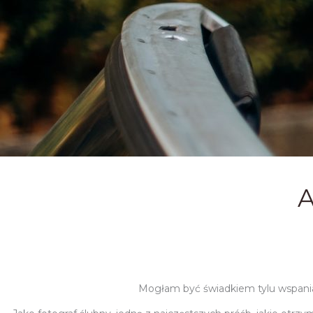
A
Mogłam być świadkiem tylu wspaniał